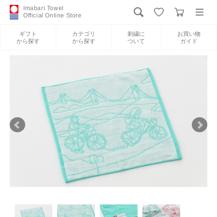
Imabari Towel
Official Online Store
ギフト
カテゴリ
刺繍に
お買い物
から探す
から探す
ついて
ガイド
ログイン
新規会員登録
ギフトから探す
カテゴリから探す
刺繍について
お買い物ガイド
International Shipping