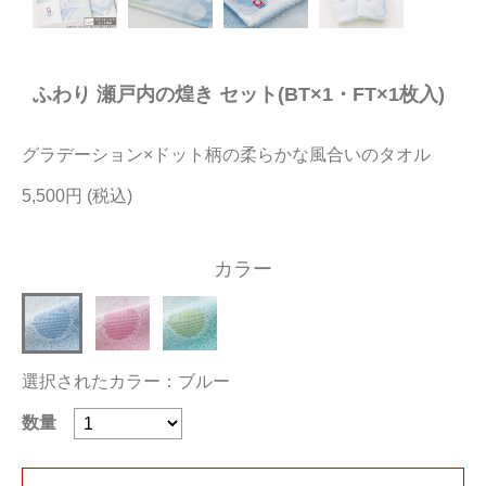
今治タオルについて
ふわり 瀬戸内の煌き セット(BT×1・FT×1枚入)
当サイトについて
会員サービス
グラデーション×ドット柄の柔らかな風合いのタオル
店舗リスト
5,500円
ヘルプ
カラー
規約
大量購入・法人向けの購入の方は
選択されたカラー：ブルー
お問い合わせ
数量