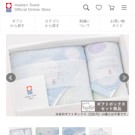
Imabari Towel
Official Online Store
ギフト
カテゴリ
刺繍に
お買い物
から探す
から探す
ついて
ガイド
ログイン
新規会員登録
ギフトから探す
カテゴリから探す
刺繍について
お買い物ガイド
International Shipping