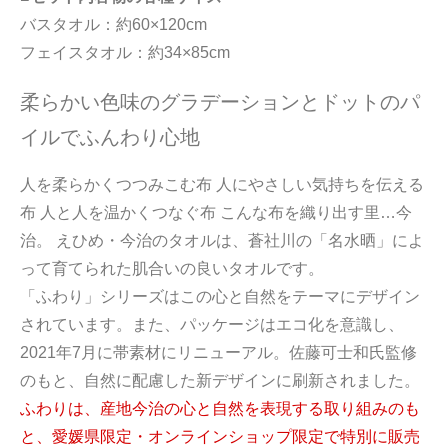
バスタオル：約60×120cm
フェイスタオル：約34×85cm
柔らかい色味のグラデーションとドットのパ
イルでふんわり心地
人を柔らかくつつみこむ布 人にやさしい気持ちを伝える
布 人と人を温かくつなぐ布 こんな布を織り出す里…今
治。 えひめ・今治のタオルは、蒼社川の「名水晒」によ
って育てられた肌合いの良いタオルです。
「ふわり」シリーズはこの心と自然をテーマにデザイン
されています。また、パッケージはエコ化を意識し、
2021年7月に帯素材にリニューアル。佐藤可士和氏監修
のもと、自然に配慮した新デザインに刷新されました。
ふわりは、産地今治の心と自然を表現する取り組みのも
と、愛媛県限定・オンラインショップ限定で特別に販売