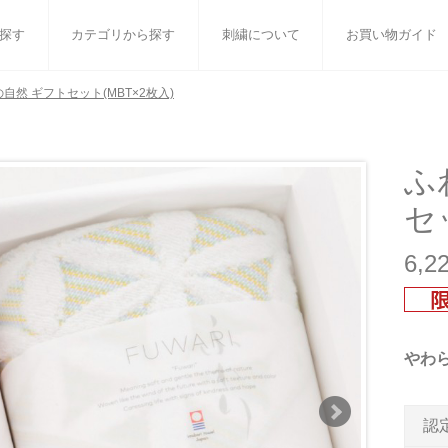
探す
カテゴリから探す
刺繍について
お買い物ガイド
自然 ギフトセット(MBT×2枚入)
ット
バスタオル
白いタオルのギフトセット
フェイスタオル
ウォ
ベビーグッズ
小さなお返し・お餞別
マフラー
衣類
ふ
セ
タオル雑貨
刺繍
書籍
6,
やわ
認