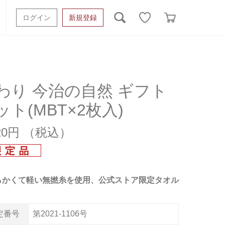
ログイン
新規登録
ッシュタオル
ベビーギフト
スポーツタオル
オーガニック
タオルケット類
わり 今治の自然 ギフト
ット(MBT×2枚入)
ギフトボックスその他
220円
らかくて軽い無撚糸を使用、公式ストア限定タオル
定番号
第2021-1106号