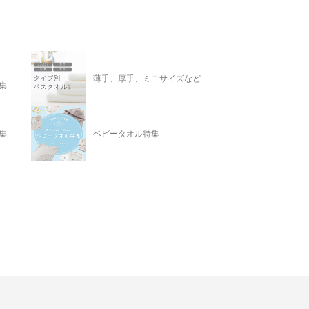
薄手、厚手、ミニサイズなど
集
集
ベビータオル特集