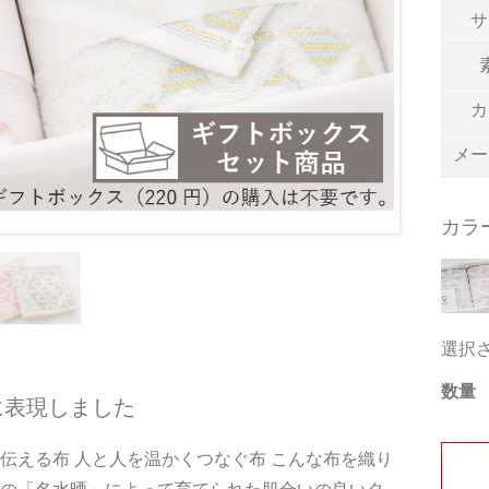
サ
カ
メー
カラ
選択
数量
に表現しました
伝える布 人と人を温かくつなぐ布 こんな布を織り