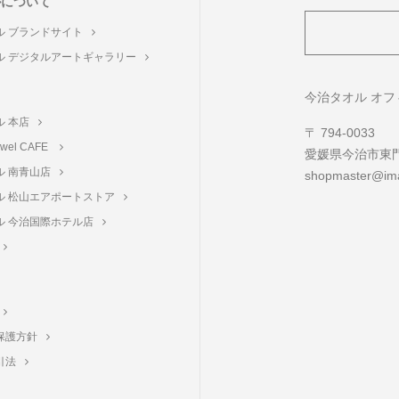
ルについて
ル ブランドサイト
ル デジタルアートギャラリー
ト
今治タオル オ
ル 本店
〒 794-0033
towel CAFE
愛媛県今治市東門町
ル 南青山店
shopmaster@ima
ル 松山エアポートストア
ル 今治国際ホテル店
保護方針
引法