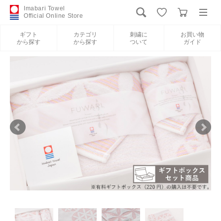
Imabari Towel
Official Online Store
ギフト
カテゴリ
刺繍に
お買い物
から探す
から探す
ついて
ガイド
ログイン
新規会員登録
ギフトから探す
カテゴリから探す
刺繍について
お買い物ガイド
International Shipping