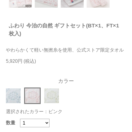
今治タオルについて
ふわり 今治の自然 ギフトセット(BT×1、FT×1
当サイトについて
枚入)
会員サービス
やわらかくて軽い無撚糸を使用、公式ストア限定タオル
店舗リスト
5,920円
ヘルプ
規約
カラー
大量購入・法人向けの購入の方は
お問い合わせ
選択されたカラー：ピンク
数量