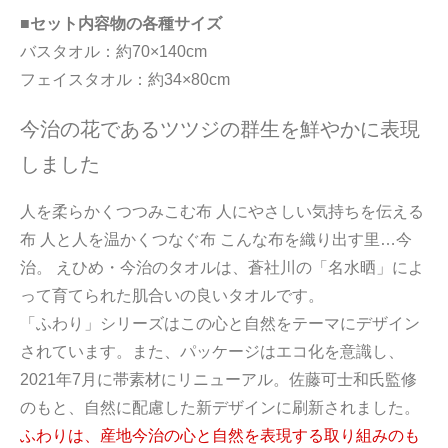
■セット内容物の各種サイズ
バスタオル：約70×140cm
フェイスタオル：約34×80cm
今治の花であるツツジの群生を鮮やかに表現
しました
人を柔らかくつつみこむ布 人にやさしい気持ちを伝える
布 人と人を温かくつなぐ布 こんな布を織り出す里…今
治。 えひめ・今治のタオルは、蒼社川の「名水晒」によ
って育てられた肌合いの良いタオルです。
「ふわり」シリーズはこの心と自然をテーマにデザイン
されています。また、パッケージはエコ化を意識し、
2021年7月に帯素材にリニューアル。佐藤可士和氏監修
のもと、自然に配慮した新デザインに刷新されました。
ふわりは、産地今治の心と自然を表現する取り組みのも