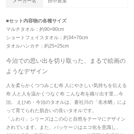
メーカー名
田中産業
■セット内容物の各種サイズ
マルチタオル：約90×90cm
ショートフェイスタオル：約34×70cm
タオルハンカチ：約25×25cm
今治での思い出を切り取った、まるで絵画の
ようなデザイン
人を柔らかくつつみこむ布 人にやさしい気持ちを伝える
布 人と人を温かくつなぐ布 こんな布を織り出す里…今
治。 えひめ・今治のタオルは、蒼社川の「名水晒」によ
って育てられた肌合いの良いタオルです。
「ふわり」シリーズはこの心と自然をテーマにデザイン
されています。また、パッケージはエコ化を意識し、