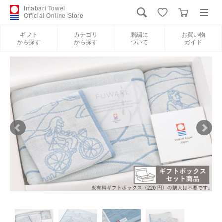
Imabari Towel
Official Online Store
ギフト
カテゴリ
刺繍に
お買い物
から探す
から探す
ついて
ガイド
ログイン
新規会員登録
ギフトから探す
カテゴリから探す
刺繍について
お買い物ガイド
International Shipping