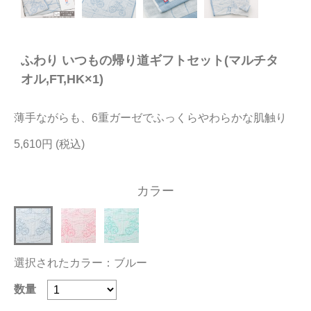
今治タオルについて
ふわり いつもの帰り道ギフトセット(マルチタ
当サイトについて
オル,FT,HK×1)
会員サービス
薄手ながらも、6重ガーゼでふっくらやわらかな肌触り
店舗リスト
5,610円
ヘルプ
規約
カラー
大量購入・法人向けの購入の方は
お問い合わせ
選択されたカラー：ブルー
数量