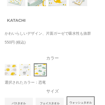
今治タオルについて
KATACHI
当サイトについて
会員サービス
かわいらしいデザイン、片面ガーゼで吸水性も抜群
店舗リスト
550円
ヘルプ
カラー
規約
大量購入・法人向けの購入の方は
選択されたカラー：恐竜
お問い合わせ
サイズ
ウォッシュタオル
バスタオル
フェイスタオル