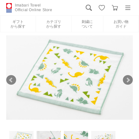
Imabari Towel
Official Online Store
ギフト
カテゴリ
刺繍に
お買い物
から探す
から探す
ついて
ガイド
ログイン
新規会員登録
ギフトから探す
カテゴリから探す
刺繍について
お買い物ガイド
International Shipping