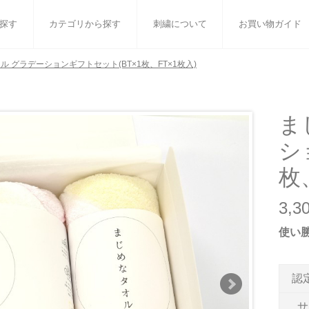
探す
カテゴリから探す
刺繍について
お買い物ガイド
ル グラデーションギフトセット(BT×1枚、FT×1枚入)
ット
バスタオル
白いタオルのギフトセット
フェイスタオル
ウォ
ベビーグッズ
小さなお返し・お餞別
マフラー
衣類
ま
シ
タオル雑貨
刺繍
書籍
枚
3,
使い
認
サ