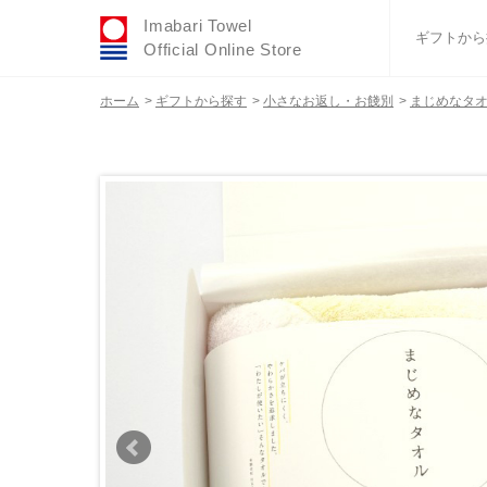
Imabari Towel
ギフトから
Official Online Store
ホーム
>
ギフトから探す
>
小さなお返し・お餞別
>
まじめなタオ
おすすめギフトセ
ふわりシリーズ
ウェディング
タオルハンカチ
バスグッズ