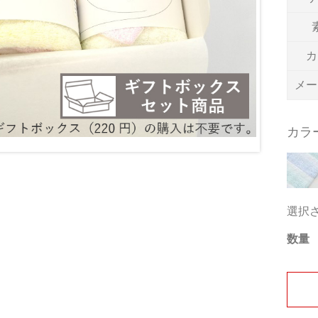
カ
メー
カラ
選択
数量