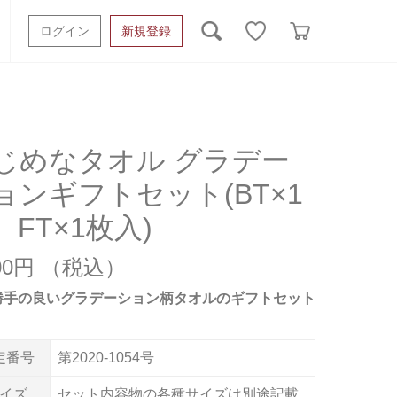
ログイン
新規登録
ッシュタオル
ベビーギフト
スポーツタオル
オーガニック
タオルケット類
じめなタオル グラデー
ョンギフトセット(BT×1
ギフトボックスその他
、FT×1枚入)
300円
勝手の良いグラデーション柄タオルのギフトセット
定番号
第2020-1054号
イズ
セット内容物の各種サイズは別途記載