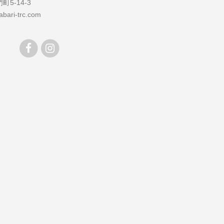
5-14-3
bari-trc.com