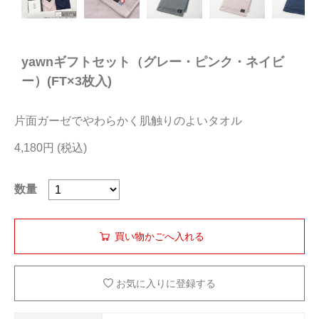
今治タオルについて
yawnギフトセット（グレー・ピンク・ネイビ
当サイトについて
ー）(FT×3枚入)
会員サービス
片面ガーゼでやわらかく肌触りのよいタオル
店舗リスト
4,180円
ヘルプ
規約
数量
大量購入・法人向けの購入の方は
お問い合わせ
お気に入りに登録する