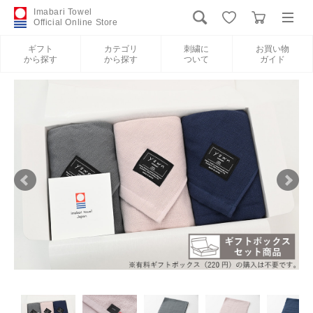
Imabari Towel
Official Online Store
ギフト
カテゴリ
刺繍に
お買い物
から探す
から探す
ついて
ガイド
ログイン
新規会員登録
ギフトから探す
カテゴリから探す
刺繍について
お買い物ガイド
International Shipping