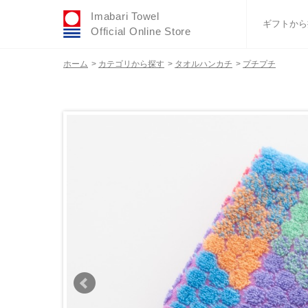
Imabari Towel
ギフトから
Official Online Store
ホーム
>
カテゴリから探す
>
タオルハンカチ
>
プチプチ
おすすめギフトセ
ふわりシリーズ
ウェディング
タオルハンカチ
バスグッズ