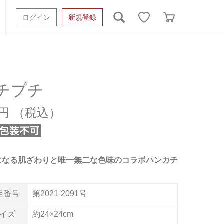
ログイン
新規登録
ッシュタオル
ベビーギフト
スポーツタオル
オーガニック
タオルケット類
チプチ
ギフトボックスその他
0円
になる肌ざわりと唯一無二な色味のコラボハンカチ
定番号
第2021-2091号
イズ
約24×24cm