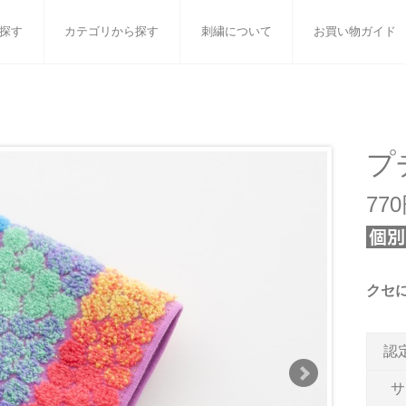
探す
カテゴリから探す
刺繍について
お買い物ガイド
ット
バスタオル
白いタオルのギフトセット
フェイスタオル
ウォ
ベビーグッズ
小さなお返し・お餞別
マフラー
衣類
プ
タオル雑貨
刺繍
書籍
77
クセ
認
サ