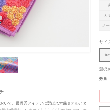
カ
メー
サイ
タ
選択
数量
チ
において、最優秀アイデアに選ばれ大磯タオルとタ