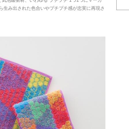
気泡緩衝材、いわゆる”プチプチ”1つ1つにマーカ
ら生み出された色合いやプチプチ感が忠実に再現さ