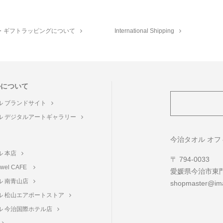
・ギフトラッピングについて
International Shipping
ルについて
ル ブランドサイト
ル デジタルアートギャラリー
ト
今治タオル オ
ル 本店
〒 794-0033
towel CAFE
愛媛県今治市東門町
ル 南青山店
shopmaster@ima
ル 松山エアポートストア
ル 今治国際ホテル店