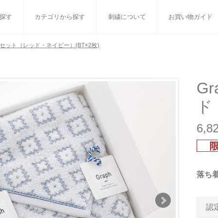
探す
カテゴリから探す
刺繍について
お買い物ガイド
トセット（レッド・ネイビー）(BT×2枚)
ット
バスタオル
白いタオルのギフトセット
フェイスタオル
ウォ
ベビーグッズ
小さなお返し・お餞別
マフラー
衣類
G
ド
タオル雑貨
刺繍
書籍
6,
落ち
認