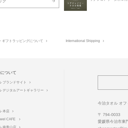
ック
・ギフトラッピングについて
International Shipping
ルについて
ル ブランドサイト
ル デジタルアートギャラリー
ト
今治タオル オ
ル 本店
〒 794-0033
towel CAFE
愛媛県今治市東門町
ル 南青山店