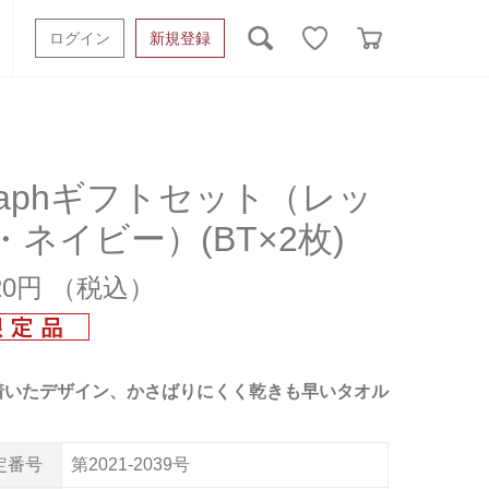
ログイン
新規登録
ッシュタオル
ベビーギフト
スポーツタオル
オーガニック
タオルケット類
raphギフトセット（レッ
・ネイビー）(BT×2枚)
ギフトボックスその他
820円
着いたデザイン、かさばりにくく乾きも早いタオル
定番号
第2021-2039号