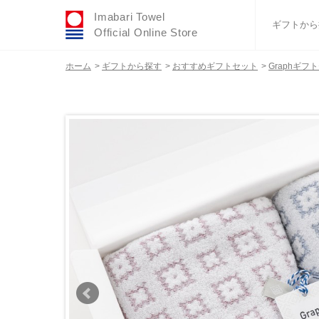
Imabari Towel
ギフトから
Official Online Store
ホーム
>
ギフトから探す
>
おすすめギフトセット
>
Graphギフ
おすすめギフトセ
ふわりシリーズ
ウェディング
タオルハンカチ
バスグッズ