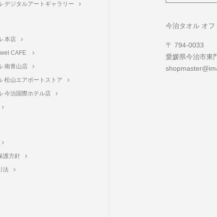
ル デジタルアートギャラリー
ト
今治タオル オ
ル 本店
〒 794-0033
towel CAFE
愛媛県今治市東門町
ル 南青山店
shopmaster@ima
ル 松山エアポートストア
ル 今治国際ホテル店
保護方針
引法