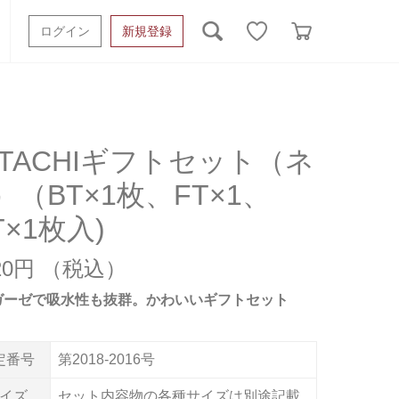
ログイン
新規登録
ッシュタオル
ベビーギフト
スポーツタオル
オーガニック
タオルケット類
ATACHIギフトセット（ネ
）（BT×1枚、FT×1、
ギフトボックスその他
T×1枚入)
620円
ガーゼで吸水性も抜群。かわいいギフトセット
定番号
第2018-2016号
イズ
セット内容物の各種サイズは別途記載