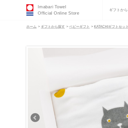
Imabari Towel
ギフトから
Official Online Store
ホーム
>
ギフトから探す
>
ベビーギフト
>
KATACHIギフトセッ
おすすめギフトセ
ふわりシリーズ
ウェディング
タオルハンカチ
バスグッズ