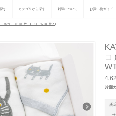
探す
カテゴリから探す
刺繍について
お買い物ガイド
ト（ネコ）（BT×1枚、FT×1、WT×1枚入)
ット
バスタオル
白いタオルのギフトセット
フェイスタオル
ウォ
ベビーグッズ
小さなお返し・お餞別
マフラー
衣類
K
コ
タオル雑貨
刺繍
書籍
W
4,
片面
認
サ