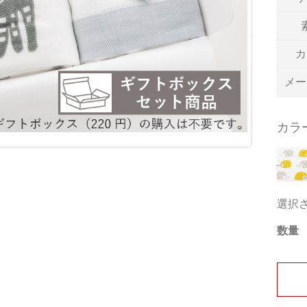
カ
メー
カラ
選択
数量