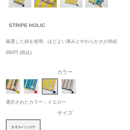
今治タオルについて
STRIPE HOLIC
当サイトについて
会員サービス
厳選した綿を使用、ほどよい厚みとやわらかさが持続
店舗リスト
660円
ヘルプ
カラー
規約
大量購入・法人向けの購入の方は
選択されたカラー：イエロー
お問い合わせ
サイズ
タオルハンカチ