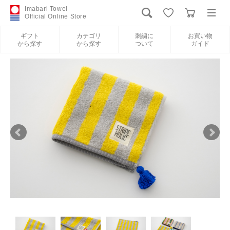
Imabari Towel
Official Online Store
ギフト
カテゴリ
刺繍に
お買い物
から探す
から探す
ついて
ガイド
ログイン
新規会員登録
ギフトから探す
カテゴリから探す
刺繍について
お買い物ガイド
International Shipping