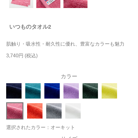
今治タオルについて
いつものタオル2
当サイトについて
会員サービス
肌触り・吸水性・耐久性に優れ、豊富なカラーも魅力
店舗リスト
3,740円
ヘルプ
カラー
規約
大量購入・法人向けの購入の方は
お問い合わせ
選択されたカラー：オーキット