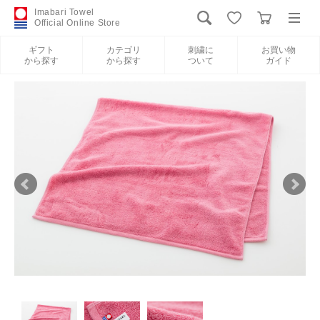
Imabari Towel
Official Online Store
ギフト
カテゴリ
刺繍に
お買い物
から探す
から探す
ついて
ガイド
ログイン
新規会員登録
ギフトから探す
カテゴリから探す
刺繍について
お買い物ガイド
International Shipping