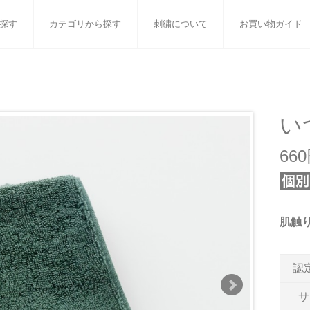
探す
カテゴリから探す
刺繍について
お買い物ガイド
ット
バスタオル
白いタオルのギフトセット
フェイスタオル
ウォ
ベビーグッズ
小さなお返し・お餞別
マフラー
衣類
い
タオル雑貨
刺繍
書籍
66
肌触
認
サ