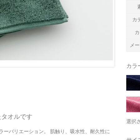
カ
カ
メー
カラ
たタオルです
選択
ラーバリエーション。 肌触り、吸水性、耐久性に