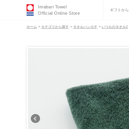
Imabari Towel
ギフトから
Official Online Store
ホーム
>
カテゴリから探す
>
タオルハンカチ
>
いつものタオル2
おすすめギフトセ
ふわりシリーズ
ウェディング
タオルハンカチ
バスグッズ