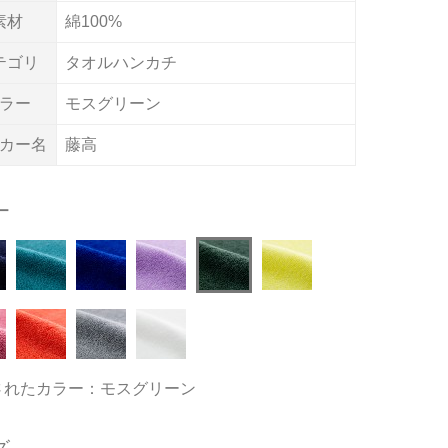
素材
綿100%
テゴリ
タオルハンカチ
ラー
モスグリーン
カー名
藤高
ー
されたカラー：モスグリーン