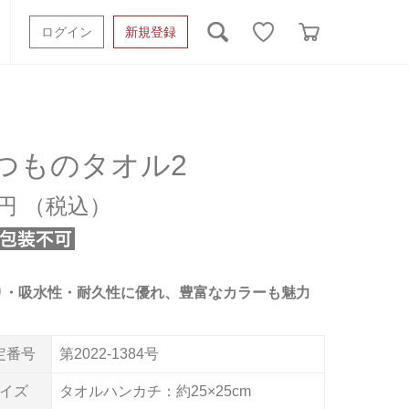
ログイン
新規登録
ッシュタオル
ベビーギフト
スポーツタオル
オーガニック
タオルケット類
つものタオル2
ギフトボックスその他
0円
り・吸水性・耐久性に優れ、豊富なカラーも魅力
定番号
第2022-1384号
イズ
タオルハンカチ：約25×25cm