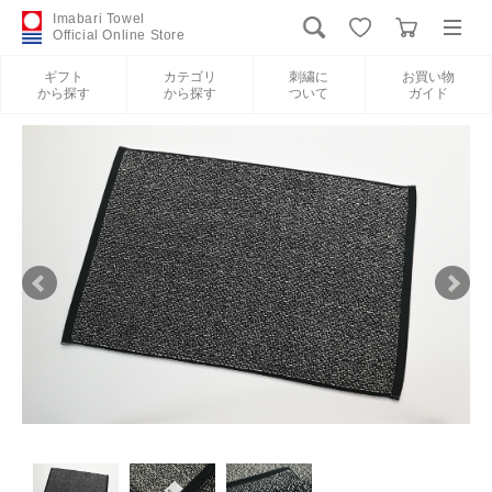
Imabari Towel
Official Online Store
ギフト
カテゴリ
刺繍に
お買い物
から探す
から探す
ついて
ガイド
ログイン
新規会員登録
ギフトから探す
カテゴリから探す
刺繍について
お買い物ガイド
International Shipping