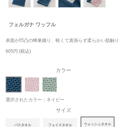
今治タオルについて
フェルガナ ワッフル
当サイトについて
会員サービス
表面が凹凸の蜂巣織り、軽くて嵩張らず柔らかい肌触り
店舗リスト
605円
ヘルプ
カラー
規約
大量購入・法人向けの購入の方は
選択されたカラー：ネイビー
お問い合わせ
サイズ
ウォッシュタオル
バスタオル
フェイスタオル