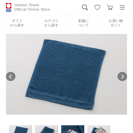
Imabari Towel
Official Online Store
ギフト
カテゴリ
刺繍に
お買い物
から探す
から探す
ついて
ガイド
ログイン
新規会員登録
ギフトから探す
カテゴリから探す
刺繍について
お買い物ガイド
International Shipping