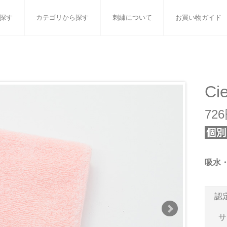
探す
カテゴリから探す
刺繍について
お買い物ガイド
ット
バスタオル
白いタオルのギフトセット
フェイスタオル
ウォ
ベビーグッズ
小さなお返し・お餞別
マフラー
衣類
Cie
タオル雑貨
刺繍
書籍
72
吸水
認
サ