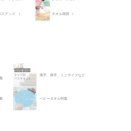
バスグッズ
タオル雑貨
薄手、厚手、ミニサイズなど
集
集
ベビータオル特集