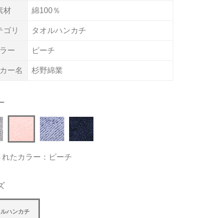
素材
綿100％
テゴリ
タオルハンカチ
ラー
ピーチ
カー名
杉野綿業
ー
されたカラー：ピーチ
ズ
オルハンカチ