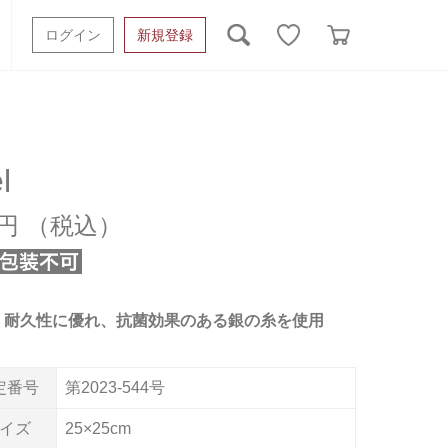
ログイン
新規登録
ッシュタオル
ベビーギフト
スポーツタオル
オーガニック
タオルケット類
l
ギフトボックスその他
6円
・耐久性に優れ、抗菌効果のある銀の糸を使用
定番号
第2023-544号
イズ
25×25cm