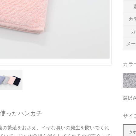
カ
カ
メー
カラ
選択
を使ったハンカチ
サイ
菌の繁殖をおさえ、イヤな臭いの発生を防いでくれ
タ