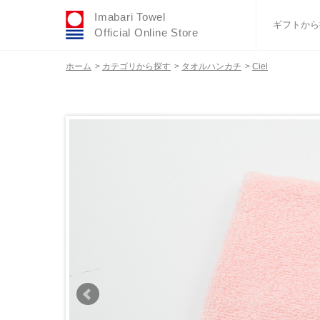
Imabari Towel
ギフトから
Official Online Store
ホーム
>
カテゴリから探す
>
タオルハンカチ
>
Ciel
おすすめギフトセ
ふわりシリーズ
ウェディング
タオルハンカチ
バスグッズ