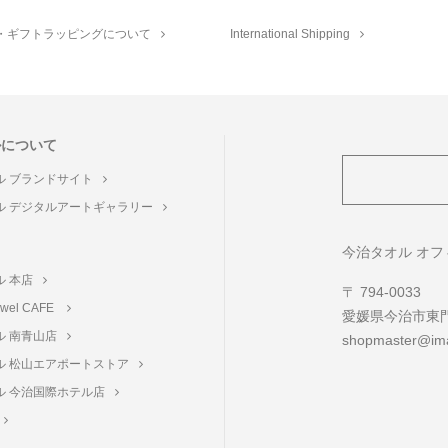
・ギフトラッピングについて
International Shipping
ルについて
ル ブランドサイト
ル デジタルアートギャラリー
ト
今治タオル オ
ル 本店
〒 794-0033
towel CAFE
愛媛県今治市東門町
ル 南青山店
shopmaster@ima
ル 松山エアポートストア
ル 今治国際ホテル店