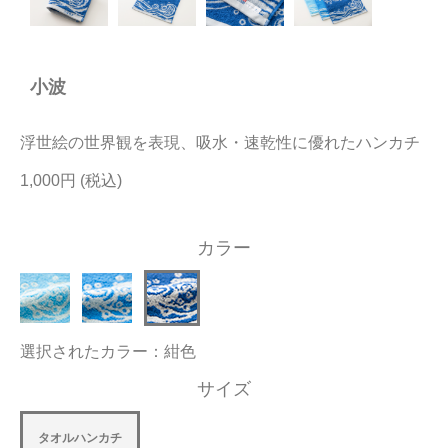
今治タオルについて
小波
当サイトについて
会員サービス
浮世絵の世界観を表現、吸水・速乾性に優れたハンカチ
店舗リスト
1,000円
ヘルプ
カラー
規約
大量購入・法人向けの購入の方は
選択されたカラー：紺色
お問い合わせ
サイズ
タオルハンカチ