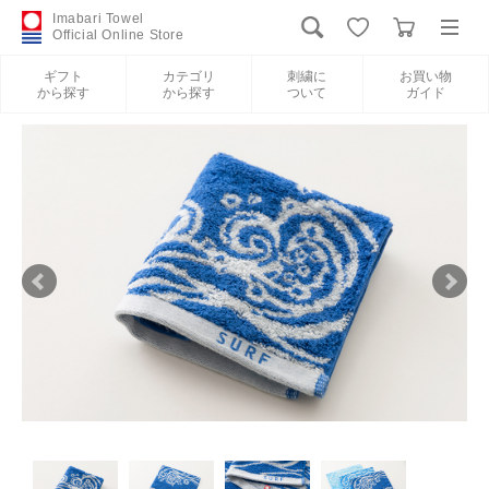
Imabari Towel
Official Online Store
ギフト
カテゴリ
刺繍に
お買い物
から探す
から探す
ついて
ガイド
ログイン
新規会員登録
ギフトから探す
カテゴリから探す
刺繍について
お買い物ガイド
International Shipping