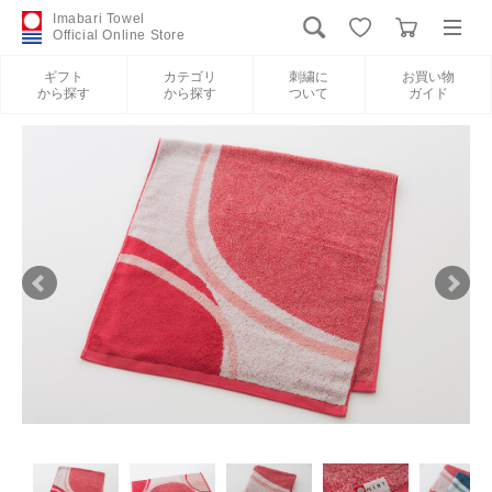
Imabari Towel
Official Online Store
ギフト
カテゴリ
刺繍に
お買い物
から探す
から探す
ついて
ガイド
ログイン
新規会員登録
ギフトから探す
カテゴリから探す
刺繍について
お買い物ガイド
International Shipping