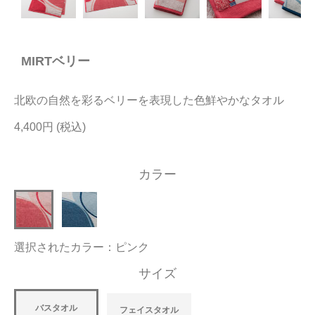
今治タオルについて
MIRTベリー
当サイトについて
会員サービス
北欧の自然を彩るベリーを表現した色鮮やかなタオル
店舗リスト
4,400円
ヘルプ
カラー
規約
大量購入・法人向けの購入の方は
選択されたカラー：ピンク
お問い合わせ
サイズ
バスタオル
フェイスタオル