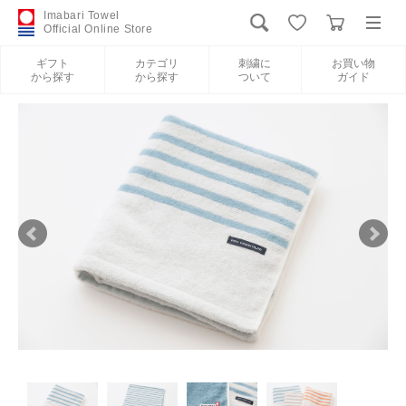
Imabari Towel
Official Online Store
ギフト
カテゴリ
刺繍に
お買い物
から探す
から探す
ついて
ガイド
ログイン
新規会員登録
ギフトから探す
カテゴリから探す
刺繍について
お買い物ガイド
International Shipping