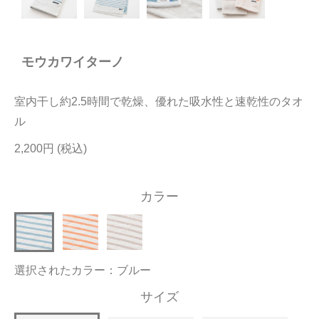
今治タオルについて
モウカワイターノ
当サイトについて
会員サービス
室内干し約2.5時間で乾燥、優れた吸水性と速乾性のタオ
店舗リスト
ル
2,200円
ヘルプ
規約
カラー
大量購入・法人向けの購入の方は
お問い合わせ
選択されたカラー：ブルー
サイズ