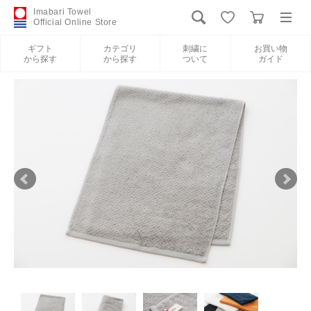
Imabari Towel
Official Online Store
ギフト
カテゴリ
刺繍に
お買い物
から探す
から探す
ついて
ガイド
ログイン
新規会員登録
ギフトから探す
カテゴリから探す
刺繍について
お買い物ガイド
International Shipping