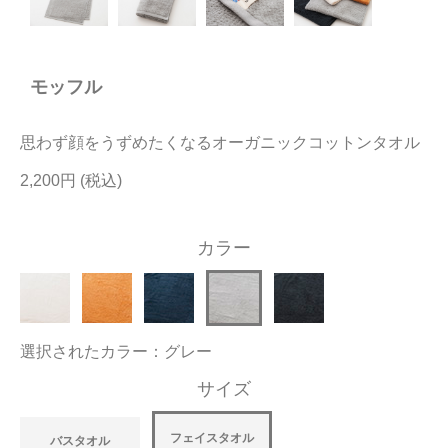
今治タオルについて
モッフル
当サイトについて
会員サービス
思わず顔をうずめたくなるオーガニックコットンタオル
店舗リスト
2,200円
ヘルプ
カラー
規約
大量購入・法人向けの購入の方は
選択されたカラー：グレー
お問い合わせ
サイズ
フェイスタオル
バスタオル