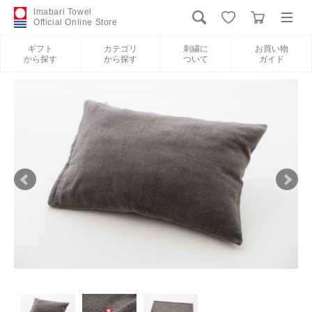
Imabari Towel
Official Online Store
ギフト
カテゴリ
刺繍に
お買い物
から探す
から探す
ついて
ガイド
ログイン
新規会員登録
ギフトから探す
カテゴリから探す
刺繍について
お買い物ガイド
International Shipping