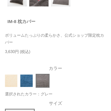
今治タオルについて
IM-8 枕カバー
当サイトについて
会員サービス
ボリュームたっぷりの柔らかさ、公式ショップ限定枕カ
店舗リスト
バー
3,630円
ヘルプ
規約
カラー
大量購入・法人向けの購入の方は
お問い合わせ
選択されたカラー：グレー
サイズ