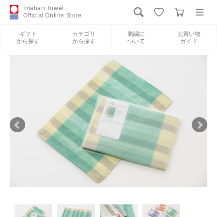
Imabari Towel
Official Online Store
ギフト
カテゴリ
刺繍に
お買い物
から探す
から探す
ついて
ガイド
ログイン
新規会員登録
ギフトから探す
カテゴリから探す
刺繍について
お買い物ガイド
International Shipping