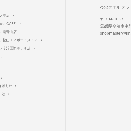
ト
今治タオル オ
ル 本店
〒 794-0033
towel CAFE
愛媛県今治市東門町
ル 南青山店
shopmaster@ima
ル 松山エアポートストア
ル 今治国際ホテル店
保護方針
引法