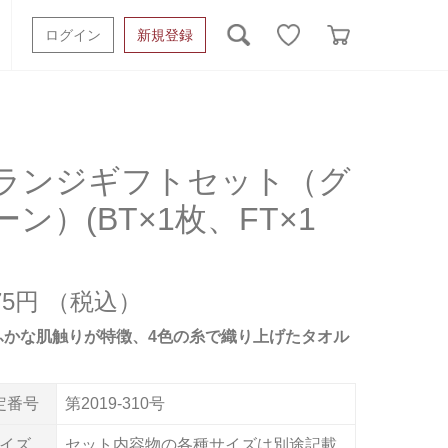
ログイン
新規登録
ッシュタオル
ベビーギフト
スポーツタオル
オーガニック
タオルケット類
ランジギフトセット（グ
ーン）(BT×1枚、FT×1
ギフトボックスその他
875円
ふかな肌触りが特徴、4色の糸で織り上げたタオル
定番号
第2019-310号
イズ
セット内容物の各種サイズは別途記載