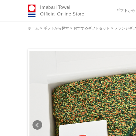
Imabari Towel
ギフトから
Official Online Store
ホーム
>
ギフトから探す
>
おすすめギフトセット
>
メランジギフト
おすすめギフトセ
ふわりシリーズ
ウェディング
タオルハンカチ
バスグッズ