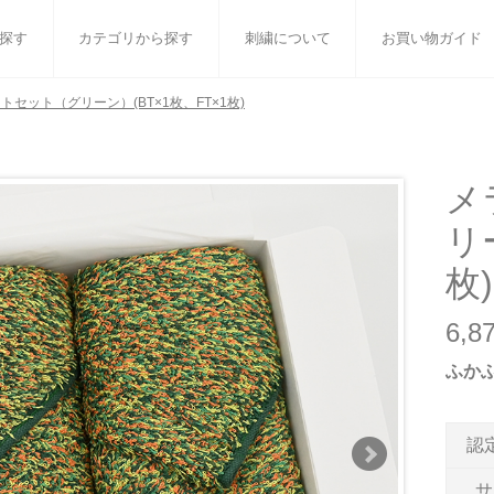
探す
カテゴリから探す
刺繍について
お買い物ガイド
セット（グリーン）(BT×1枚、FT×1枚)
ット
バスタオル
白いタオルのギフトセット
フェイスタオル
ウォ
ベビーグッズ
小さなお返し・お餞別
マフラー
衣類
メ
リ
タオル雑貨
刺繍
書籍
枚)
6,
ふか
認
サ