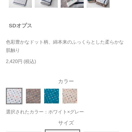
今治タオルについて
SDオプス
当サイトについて
会員サービス
色彩豊かなドット柄、綿本来のふっくらとした柔らかな
店舗リスト
肌触り
2,420円
ヘルプ
規約
カラー
大量購入・法人向けの購入の方は
お問い合わせ
選択されたカラー：ホワイト×グレー
サイズ