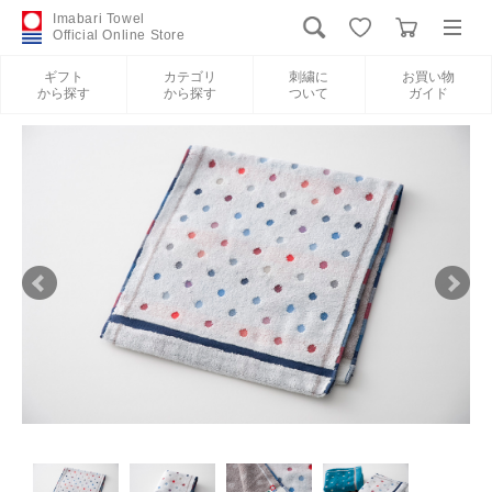
Imabari Towel
Official Online Store
ギフト
カテゴリ
刺繍に
お買い物
から探す
から探す
ついて
ガイド
ログイン
新規会員登録
ギフトから探す
カテゴリから探す
刺繍について
お買い物ガイド
International Shipping