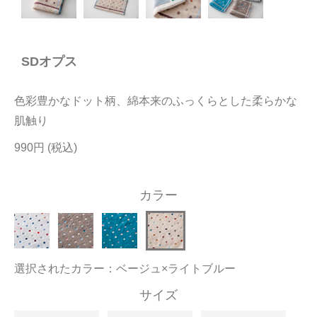
今治タオルについて
SDオプス
当サイトについて
会員サービス
色彩豊かなドット柄、綿本来のふっくらとした柔らかな
店舗リスト
肌触り
990円
ヘルプ
規約
カラー
大量購入・法人向けの購入の方は
お問い合わせ
選択されたカラー：ベージュ×ライトブルー
サイズ