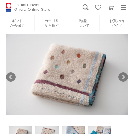
Imabari Towel
Official Online Store
ギフト
カテゴリ
刺繍に
お買い物
から探す
から探す
ついて
ガイド
ログイン
新規会員登録
ギフトから探す
カテゴリから探す
刺繍について
お買い物ガイド
International Shipping