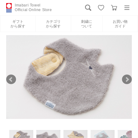
Imabari Towel
Official Online Store
ギフト
カテゴリ
刺繍に
お買い物
から探す
から探す
ついて
ガイド
ログイン
新規会員登録
ギフトから探す
カテゴリから探す
刺繍について
お買い物ガイド
International Shipping