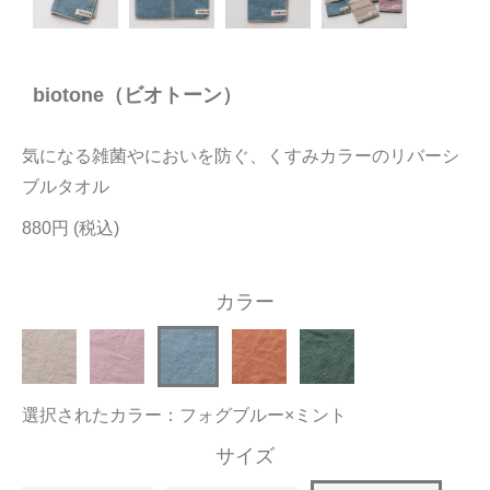
今治タオルについて
biotone（ビオトーン）
当サイトについて
会員サービス
気になる雑菌やにおいを防ぐ、くすみカラーのリバーシ
店舗リスト
ブルタオル
880円
ヘルプ
規約
カラー
大量購入・法人向けの購入の方は
お問い合わせ
選択されたカラー：フォグブルー×ミント
サイズ