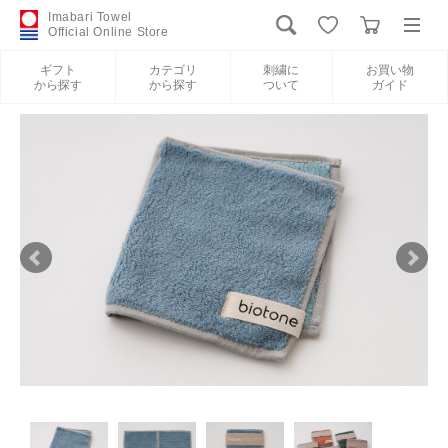
Imabari Towel
Official Online Store
ギフト
カテゴリ
刺繍に
お買い物
から探す
から探す
ついて
ガイド
ログイン
新規会員登録
ギフトから探す
カテゴリから探す
刺繍について
お買い物ガイド
International Shipping