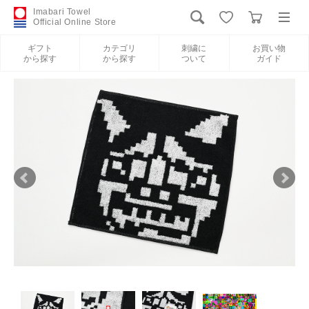
Imabari Towel
Official Online Store
ギフト
カテゴリ
刺繍に
お買い物
から探す
から探す
ついて
ガイド
ログイン
新規会員登録
ギフトから探す
カテゴリから探す
刺繍について
お買い物ガイド
International Shipping