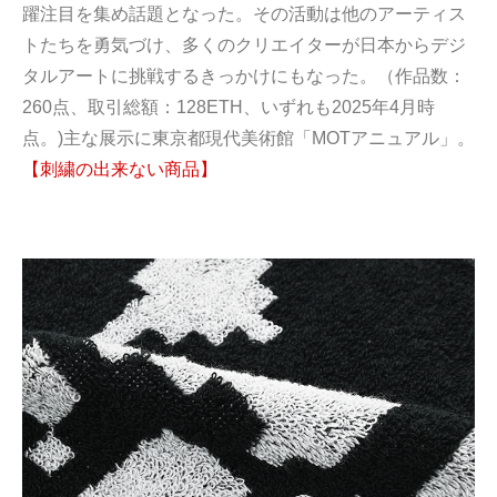
躍注目を集め話題となった。その活動は他のアーティス
トたちを勇気づけ、多くのクリエイターが日本からデジ
タルアートに挑戦するきっかけにもなった。（作品数：
260点、取引総額：128ETH、いずれも2025年4月時
点。)主な展示に東京都現代美術館「MOTアニュアル」。
【刺繍の出来ない商品】