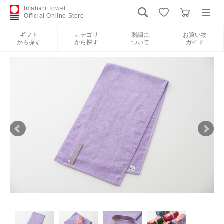
Imabari Towel
Official Online Store
ギフト
カテゴリ
刺繍に
お買い物
から探す
から探す
ついて
ガイド
ログイン
新規会員登録
ギフトから探す
カテゴリから探す
刺繍について
お買い物ガイド
International Shipping