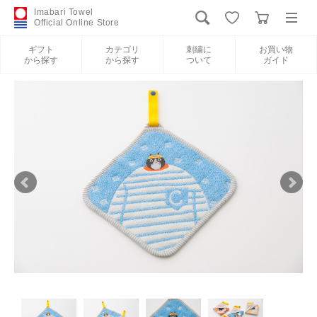
Imabari Towel
Official Online Store
ギフト
カテゴリ
刺繍に
お買い物
から探す
から探す
ついて
ガイド
ログイン
新規会員登録
ギフトから探す
カテゴリから探す
刺繍について
お買い物ガイド
International Shipping