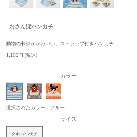
今治タオルについて
おさんぽハンカチ
当サイトについて
会員サービス
動物の刺繍がかわいい、ストラップ付きハンカチ
店舗リスト
1,100円
ヘルプ
カラー
規約
大量購入・法人向けの購入の方は
選択されたカラー：ブルー
お問い合わせ
サイズ
タオルハンカチ