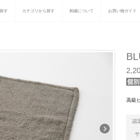
探す
カテゴリから探す
刺繍について
お買い物ガイド
ット
バスタオル
白いタオルのギフトセット
フェイスタオル
ウォ
ベビーグッズ
小さなお返し・お餞別
マフラー
衣類
BL
タオル雑貨
刺繍
書籍
2,
高級
認
サ