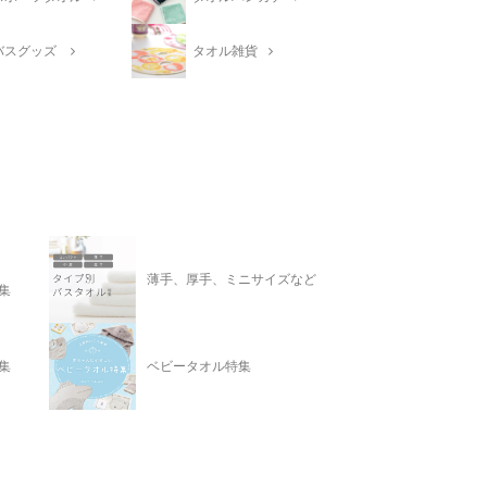
バスグッズ
タオル雑貨
薄手、厚手、ミニサイズなど
集
集
ベビータオル特集