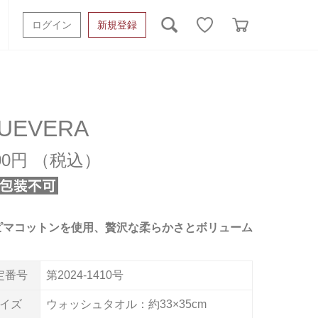
ログイン
新規登録
ッシュタオル
ベビーギフト
スポーツタオル
オーガニック
タオルケット類
UEVERA
ギフトボックスその他
200円
ピマコットンを使用、贅沢な柔らかさとボリューム
定番号
第2024-1410号
イズ
ウォッシュタオル：約33×35cm