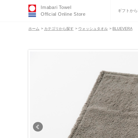
Imabari Towel
ギフトから
Official Online Store
ホーム
>
カテゴリから探す
>
ウォッシュタオル
>
BLUEVERA
おすすめギフトセ
ふわりシリーズ
ウェディング
タオルハンカチ
バスグッズ