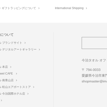
・ギフトラッピングについて
International Shipping
ルについて
ル ブランドサイト
ル デジタルアートギャラリー
ト
今治タオル オ
ル 本店
〒 794-0033
towel CAFE
愛媛県今治市東門町
ル 南青山店
shopmaster@ima
ル 松山エアポートストア
ル 今治国際ホテル店