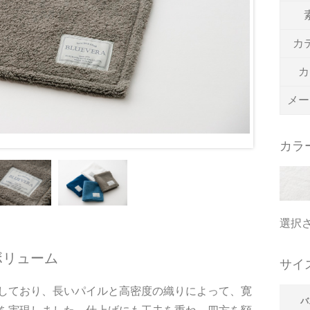
カ
カ
メー
カラ
選択
ボリューム
サイ
しており、長いパイルと高密度の織りによって、寛
バ