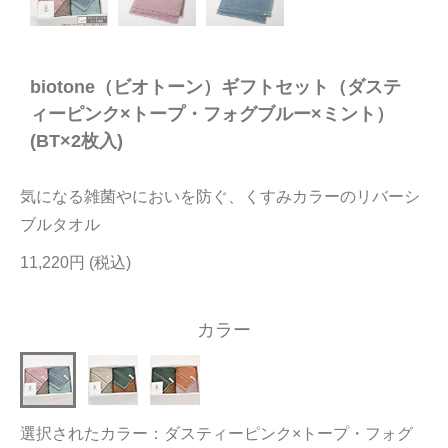
今治タオルについて
biotone（ビオトーン）ギフトセット（ダステ
当サイトについて
ィーピンク×トープ・フォグブルー×ミント）
会員サービス
(BT×2枚入)
店舗リスト
気になる雑菌やにおいを防ぐ、くすみカラーのリバーシ
ヘルプ
ブルタオル
規約
11,220円
大量購入・法人向けの購入の方は
カラー
お問い合わせ
選択されたカラー：ダスティーピンク×トープ・フォグ