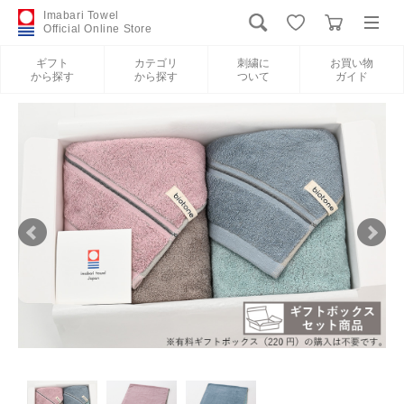
Imabari Towel
Official Online Store
ギフト
カテゴリ
刺繍に
お買い物
から探す
から探す
ついて
ガイド
ログイン
新規会員登録
ギフトから探す
カテゴリから探す
刺繍について
お買い物ガイド
International Shipping