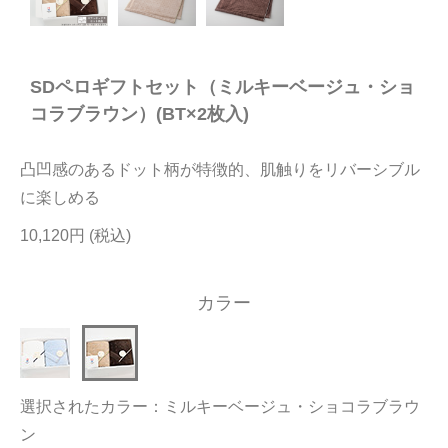
今治タオルについて
SDペロギフトセット（ミルキーベージュ・ショ
当サイトについて
コラブラウン）(BT×2枚入)
会員サービス
凸凹感のあるドット柄が特徴的、肌触りをリバーシブル
店舗リスト
に楽しめる
ヘルプ
10,120円
規約
大量購入・法人向けの購入の方は
カラー
お問い合わせ
選択されたカラー：ミルキーベージュ・ショコラブラウ
ン