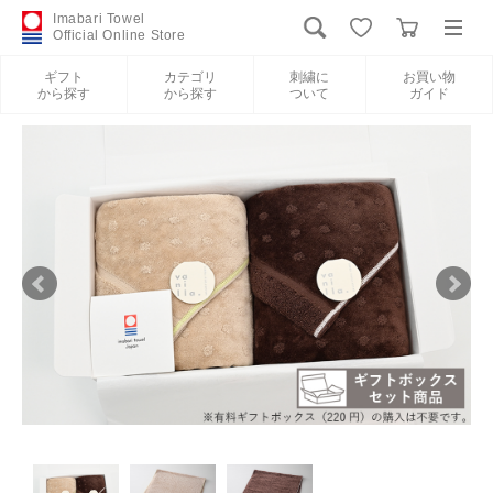
Imabari Towel
Official Online Store
ギフト
カテゴリ
刺繍に
お買い物
から探す
から探す
ついて
ガイド
ログイン
新規会員登録
ギフトから探す
カテゴリから探す
刺繍について
お買い物ガイド
International Shipping