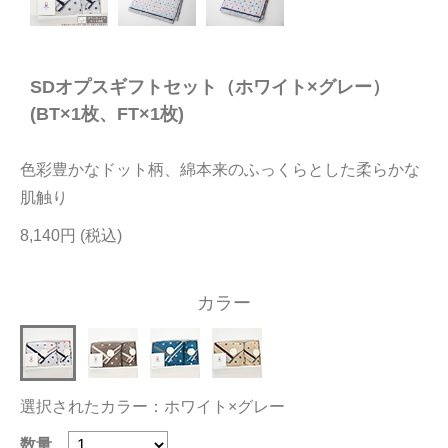
今治タオルについて
SDオプスギフトセット（ホワイト×グレー）
当サイトについて
(BT×1枚、FT×1枚)
会員サービス
色彩豊かなドット柄、綿本来のふっくらとした柔らかな
店舗リスト
肌触り
ヘルプ
8,140円
規約
大量購入・法人向けの購入の方は
カラー
お問い合わせ
選択されたカラー：ホワイト×グレー
数量