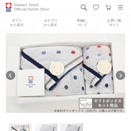
Imabari Towel
Official Online Store
ギフト
カテゴリ
刺繍に
お買い物
から探す
から探す
ついて
ガイド
ログイン
新規会員登録
ギフトから探す
カテゴリから探す
刺繍について
お買い物ガイド
International Shipping