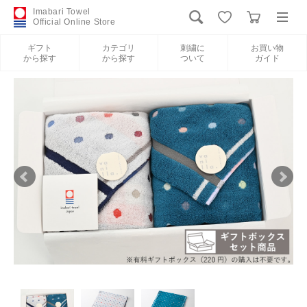
Imabari Towel
Official Online Store
ギフト
カテゴリ
刺繍に
お買い物
から探す
から探す
ついて
ガイド
ログイン
新規会員登録
ギフトから探す
カテゴリから探す
刺繍について
お買い物ガイド
International Shipping