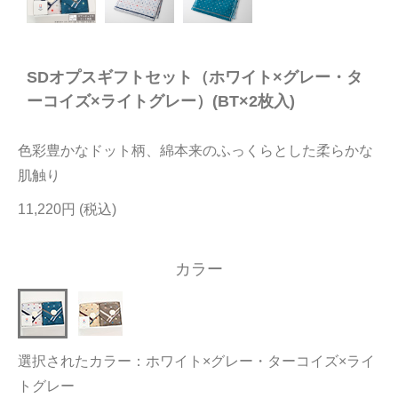
今治タオルについて
SDオプスギフトセット（ホワイト×グレー・タ
当サイトについて
ーコイズ×ライトグレー）(BT×2枚入)
会員サービス
色彩豊かなドット柄、綿本来のふっくらとした柔らかな
店舗リスト
肌触り
ヘルプ
11,220円
規約
大量購入・法人向けの購入の方は
カラー
お問い合わせ
選択されたカラー：ホワイト×グレー・ターコイズ×ライ
トグレー