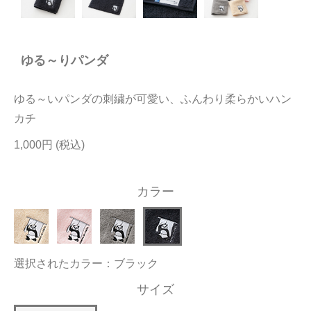
今治タオルについて
ゆる～りパンダ
当サイトについて
会員サービス
ゆる～いパンダの刺繍が可愛い、ふんわり柔らかいハン
店舗リスト
カチ
1,000円
ヘルプ
規約
カラー
大量購入・法人向けの購入の方は
お問い合わせ
選択されたカラー：ブラック
サイズ