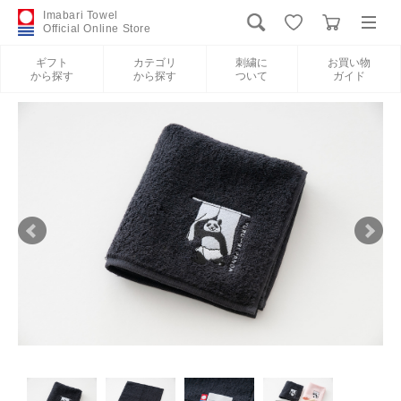
Imabari Towel
Official Online Store
ギフト
カテゴリ
刺繍に
お買い物
から探す
から探す
ついて
ガイド
ログイン
新規会員登録
ギフトから探す
カテゴリから探す
刺繍について
お買い物ガイド
International Shipping