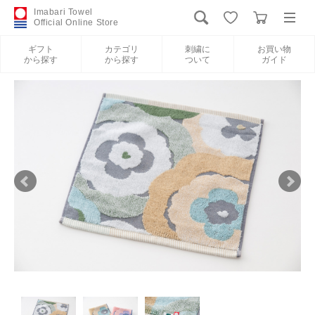
Imabari Towel
Official Online Store
ギフト
カテゴリ
刺繍に
お買い物
から探す
から探す
ついて
ガイド
ログイン
新規会員登録
ギフトから探す
カテゴリから探す
刺繍について
お買い物ガイド
International Shipping