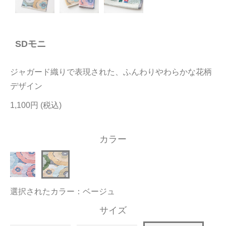
今治タオルについて
SDモニ
当サイトについて
会員サービス
ジャガード織りで表現された、ふんわりやわらかな花柄
店舗リスト
デザイン
1,100円
ヘルプ
規約
カラー
大量購入・法人向けの購入の方は
お問い合わせ
選択されたカラー：ベージュ
サイズ