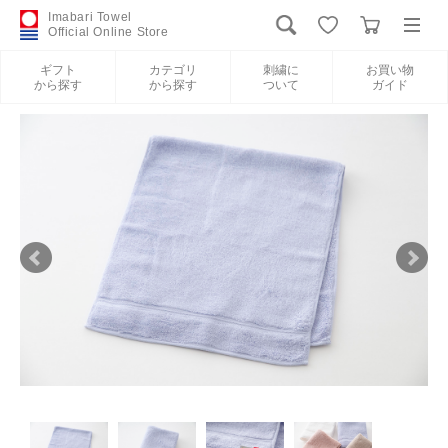
Imabari Towel
Official Online Store
ギフト
カテゴリ
刺繍に
お買い物
から探す
から探す
ついて
ガイド
ログイン
新規会員登録
ギフトから探す
カテゴリから探す
刺繍について
お買い物ガイド
International Shipping