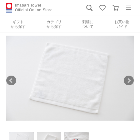
Imabari Towel
Official Online Store
ギフト
カテゴリ
刺繍に
お買い物
から探す
から探す
ついて
ガイド
ログイン
新規会員登録
ギフトから探す
カテゴリから探す
刺繍について
お買い物ガイド
International Shipping