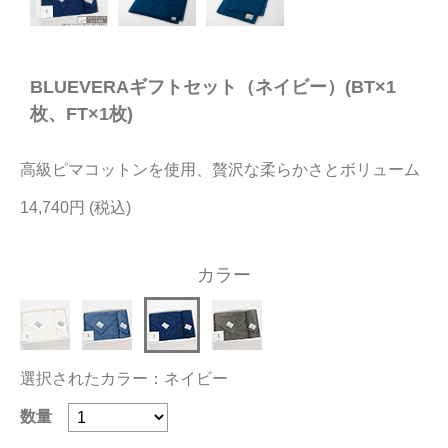
今治タオルについて
BLUEVERAギフトセット（ネイビー）(BT×1
当サイトについて
枚、FT×1枚)
会員サービス
高級ピマコットンを使用、贅沢な柔らかさとボリューム
店舗リスト
14,740円
ヘルプ
規約
カラー
大量購入・法人向けの購入の方は
お問い合わせ
選択されたカラー：ネイビー
数量