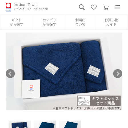
Imabari Towel
Official Online Store
ギフト
カテゴリ
刺繍に
お買い物
から探す
から探す
ついて
ガイド
ログイン
新規会員登録
ギフトから探す
カテゴリから探す
刺繍について
お買い物ガイド
International Shipping