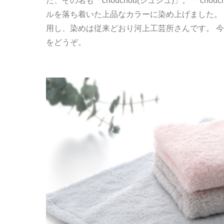
た、その名も「chouchou(シュシュ)」。 「ch
ルを落ち着いた上品なカラーに染め上げました。
用し、染めは従来どおり河上工芸所さんです。 今ま
をどうぞ。