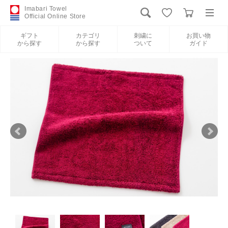
Imabari Towel
Official Online Store
ギフト
カテゴリ
刺繍に
お買い物
から探す
から探す
ついて
ガイド
ログイン
新規会員登録
ギフトから探す
カテゴリから探す
刺繍について
お買い物ガイド
International Shipping