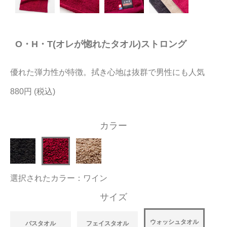
今治タオルについて
O・H・T(オレが惚れたタオル)ストロング
当サイトについて
会員サービス
優れた弾力性が特徴。拭き心地は抜群で男性にも人気
店舗リスト
880円
ヘルプ
カラー
規約
大量購入・法人向けの購入の方は
選択されたカラー：ワイン
お問い合わせ
サイズ
ウォッシュタオル
バスタオル
フェイスタオル