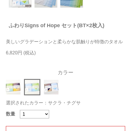
今治タオルについて
ふわりSigns of Hope セット(BT×2枚入)
当サイトについて
会員サービス
美しいグラデーションと柔らかな肌触りが特徴のタオル
店舗リスト
6,820円
ヘルプ
カラー
規約
大量購入・法人向けの購入の方は
選択されたカラー：サクラ・チグサ
お問い合わせ
数量