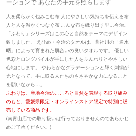
ーションで あなたの手元を照らします
人を柔らかく包みこむ布 人にやさしい気持ちを伝える布
人と人を温かくつなぐ布 こんな布を織り出す里…今治。
「ふわり」シリーズはこの心と自然をテーマにデザイン
致しました。 えひめ・今治のタオルは、蒼社川の「名水
晒」によって育まれた肌合いの良いタオルです。 優しい
色彩とロングパイルが手にした人をふんわりとやさしい
心地にします。 やわらかなグラデーションと輝く刺繍が
光となって、手に取る人たちのささやかな力になること
を願いながら…。
ふわりは、産地今治のこころと自然を表現する取り組み
のもと、愛媛県限定・オンラインストア限定で特別に販
売している商品です。
(南青山店での取り扱いは行っておりませんのであらかじ
めご了承ください。)