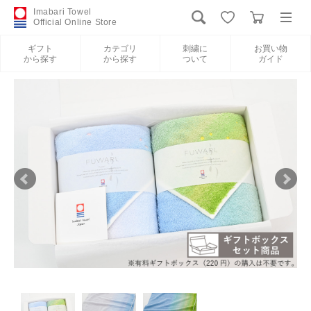
Imabari Towel
Official Online Store
ギフト
カテゴリ
刺繍に
お買い物
から探す
から探す
ついて
ガイド
ログイン
新規会員登録
ギフトから探す
カテゴリから探す
刺繍について
お買い物ガイド
International Shipping