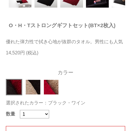
今治タオルについて
O・H・Tストロングギフトセット(BT×2枚入)
当サイトについて
会員サービス
優れた弾力性で拭き心地が抜群のタオル。男性にも人気
店舗リスト
14,520円
ヘルプ
カラー
規約
大量購入・法人向けの購入の方は
選択されたカラー：ブラック・ワイン
お問い合わせ
数量