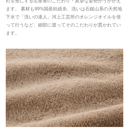
れを形にする生産者のこだわり・真摯な姿勢がうかがえ
ます。 素材も99%国産紡績糸、洗いは石鎚山系の天然地
下水で「洗いの達人」河上工芸所のオレンジオイルを使
って行うなど、細部に渡ってそのこだわりが貫かれてい
ます。