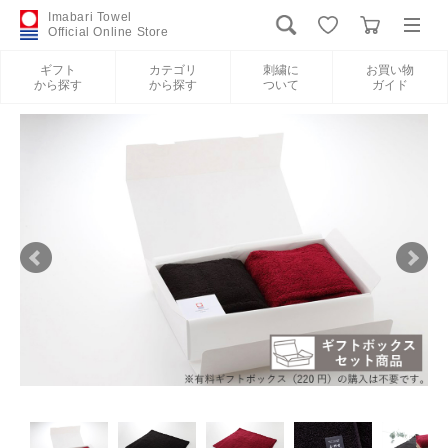
Imabari Towel
Official Online Store
ギフト
カテゴリ
刺繍に
お買い物
から探す
から探す
ついて
ガイド
ログイン
新規会員登録
ギフトから探す
カテゴリから探す
刺繍について
お買い物ガイド
International Shipping