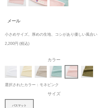
今治タオルについて
メール
当サイトについて
会員サービス
小さめサイズ。厚めの生地、コシがあり優しい風合い
店舗リスト
2,200円
ヘルプ
カラー
規約
大量購入・法人向けの購入の方は
選択されたカラー：モネピンク
お問い合わせ
サイズ
バスマット