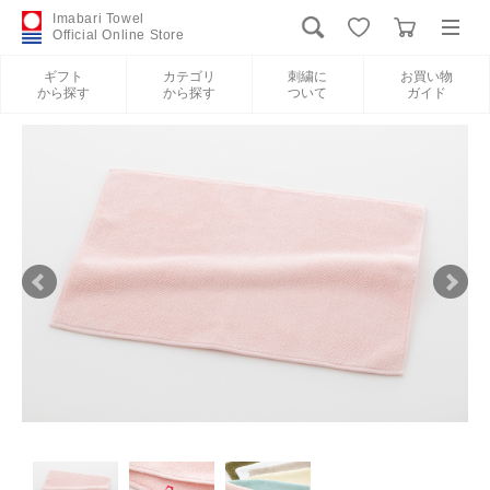
Imabari Towel
Official Online Store
ギフト
カテゴリ
刺繍に
お買い物
から探す
から探す
ついて
ガイド
ログイン
新規会員登録
ギフトから探す
カテゴリから探す
刺繍について
お買い物ガイド
International Shipping