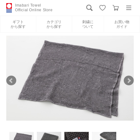
Imabari Towel
Official Online Store
ギフト
カテゴリ
刺繍に
お買い物
から探す
から探す
ついて
ガイド
ログイン
新規会員登録
ギフトから探す
カテゴリから探す
刺繍について
お買い物ガイド
International Shipping