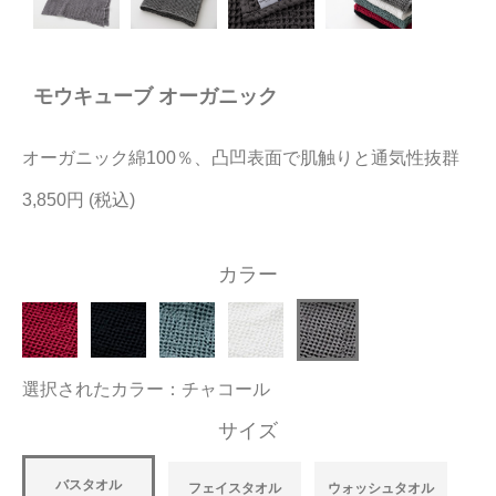
今治タオルについて
モウキューブ オーガニック
当サイトについて
会員サービス
オーガニック綿100％、凸凹表面で肌触りと通気性抜群
店舗リスト
3,850円
ヘルプ
カラー
規約
大量購入・法人向けの購入の方は
選択されたカラー：チャコール
お問い合わせ
サイズ
バスタオル
フェイスタオル
ウォッシュタオル