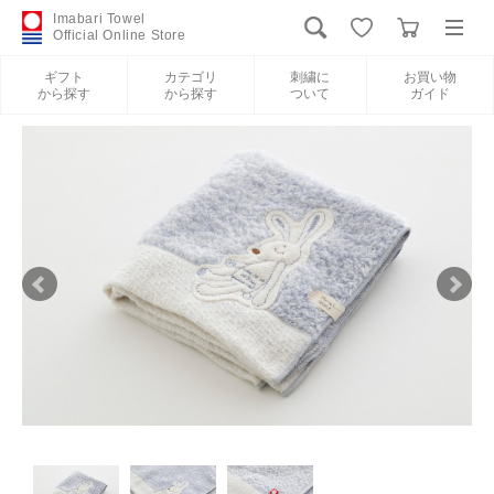
Imabari Towel
Official Online Store
ギフト
カテゴリ
刺繍に
お買い物
から探す
から探す
ついて
ガイド
ログイン
新規会員登録
ギフトから探す
カテゴリから探す
刺繍について
お買い物ガイド
International Shipping