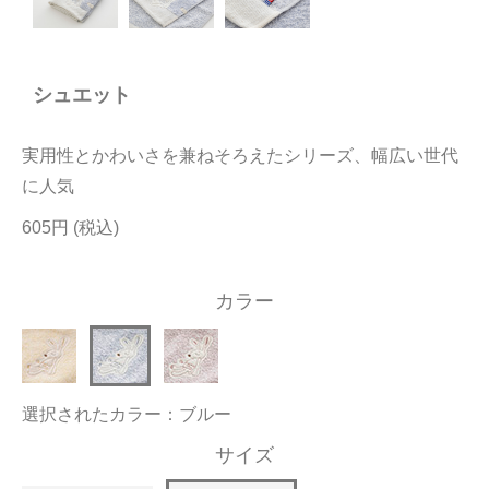
今治タオルについて
シュエット
当サイトについて
会員サービス
実用性とかわいさを兼ねそろえたシリーズ、幅広い世代
店舗リスト
に人気
605円
ヘルプ
規約
カラー
大量購入・法人向けの購入の方は
お問い合わせ
選択されたカラー：ブルー
サイズ