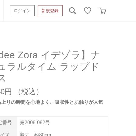
ログイン
新規登録
ッシュタオル
ベビーギフト
スポーツタオル
オーガニック
タオルケット類
idee Zora イデゾラ】ナ
ュラルタイム ラップド
ギフトボックスその他
ス
840円
呂上りの時間を心地よく、吸収性と肌触りが人気
定番号
第2008-082号
イズ
着丈 約80cm