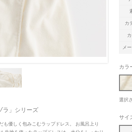
カ
カ
メー
カラ
選択
ゾラ」シリーズ
サイ
だも優しく包みこむラップドレス。 お風呂上り