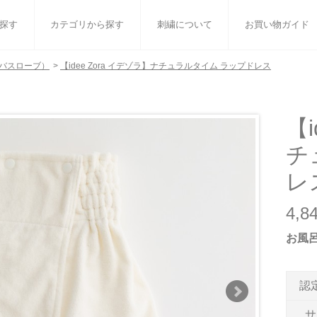
探す
カテゴリから探す
刺繍について
お買い物ガイド
バスローブ）
>
【idee Zora イデゾラ】ナチュラルタイム ラップドレス
ット
バスタオル
白いタオルのギフトセット
フェイスタオル
ウォ
ベビーグッズ
小さなお返し・お餞別
マフラー
衣類
【
チ
タオル雑貨
刺繍
書籍
レ
4,
お風
認
サ