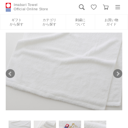
Imabari Towel
Official Online Store
ギフト
カテゴリ
刺繍に
お買い物
から探す
から探す
ついて
ガイド
ログイン
新規会員登録
ギフトから探す
カテゴリから探す
刺繍について
お買い物ガイド
International Shipping