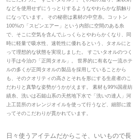
などを使用せずにうっとりするようなやわらかな肌触り
になっています。 その秘密は素材の中空糸。コットン
100%の「スピンエアー」という内部に空間のある糸
で、そこに空気を含んでふっくらとやわらかくなり、同
時に軽量で吸水性、速乾性に優れるという、タオルにと
って理想的な状態を実現しました。 すごいタオルのつく
り手は今治の「正岡タオル」。 世界的に有名な一流ホテ
ルの多くが正岡タオルの製品を採用していることから
も、そのクオリティの高さとそれを形にする生産者のこ
だわりと真摯な姿勢がうかがえます。 素材も99%国産紡
績糸、洗いは石鎚山系の天然地下水で「洗いの達人」河
上工芸所のオレンジオイルを使って行うなど、細部に渡
ってそのこだわりが貫かれています。
日々使うアイテムだからこそ、いいもので長